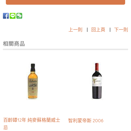
上一則
|
回上頁
|
下一則
相關商品
百齡罈12年 純麥蘇格蘭威士
智利蒙帝斯 2006
忌