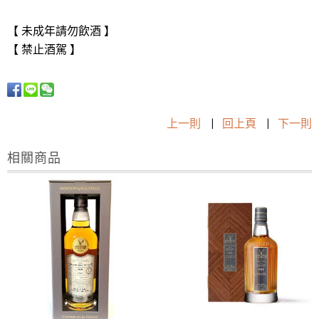
【 未成年請勿飲酒 】
【 禁止酒駕 】
上一則
|
回上頁
|
下一則
相關商品