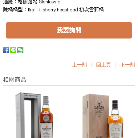
酒廠：格蘭洛希 Glenlossie
陳桶桶型：first fill sherry hogshead 初次雪莉桶
我要詢問
上一則
|
回上頁
|
下一則
相關商品