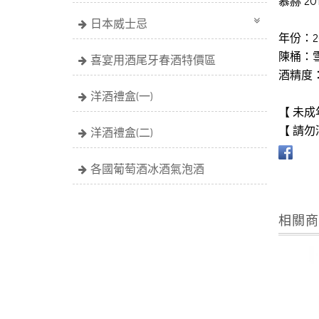
慕赫 201
日本威士忌
年份：20
陳桶：
喜宴用酒尾牙春酒特價區
酒精度：
洋酒禮盒(一)
【 未成
【 請勿
洋酒禮盒(二)
各國葡萄酒冰酒氣泡酒
相關