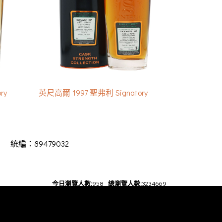
ry
英尺高爾 1997 聖弗利 Signatory
2 統編：89479032
今日瀏覽人數:
958
總瀏覽人數:
3234669