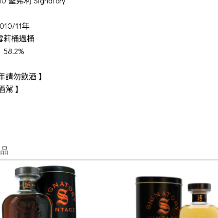
0 聖弗利 Signatory
10/11年
雪莉桶過桶
58.2%
年請勿飲酒 】
酒駕 】
商品