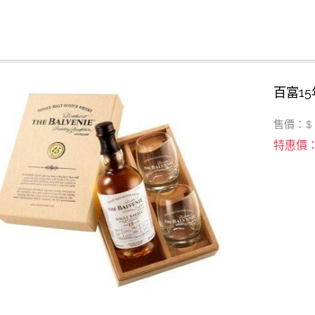
百富1
售價：$
特惠價