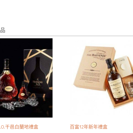
商品
.O.干邑白蘭地禮盒
百富12年新年禮盒