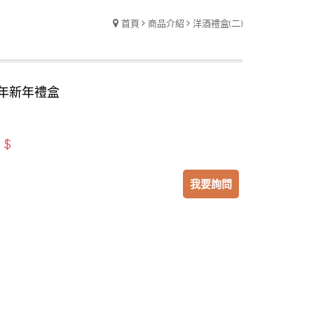
首頁
商品介紹
洋酒禮盒(二)
5年新年禮盒
$
：
我要詢問