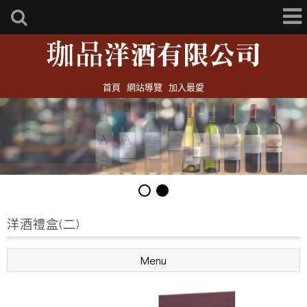
首頁
網站導覽
加入最愛
洋酒禮盒(二)
Menu