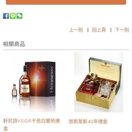
上一則
|
回上頁
|
下一則
相關商品
軒尼詩V.S.O.P.干邑白蘭地禮
勞斯萊斯40年禮盒
盒