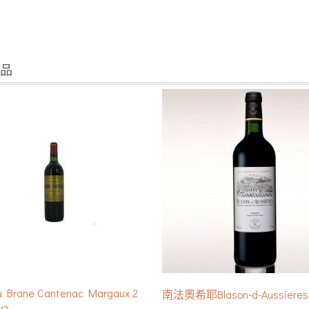
商品
u Brane Cantenac Margaux 2
南法奧希耶Blason-d-Aussieres