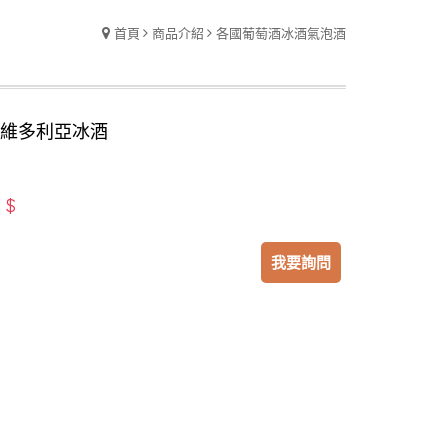
首頁
商品介紹
各國葡萄酒冰酒氣泡酒
 維多利亞冰酒
$
：
我要詢問