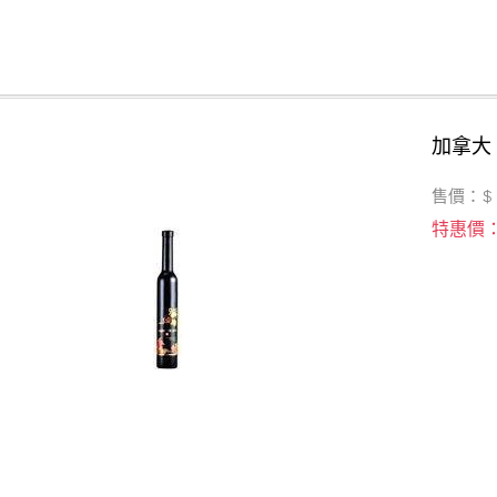
加拿大
售價：$
特惠價