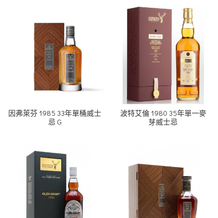
因弗萊芬 1985 33年單桶威士
波特艾倫 1980 35年單一麥
忌 G
芽威士忌