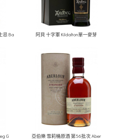
忌 Ba
阿貝 十字軍 Kildalton單一麥芽
g G
亞伯樂 雪莉桶原酒 第56批次 Aber