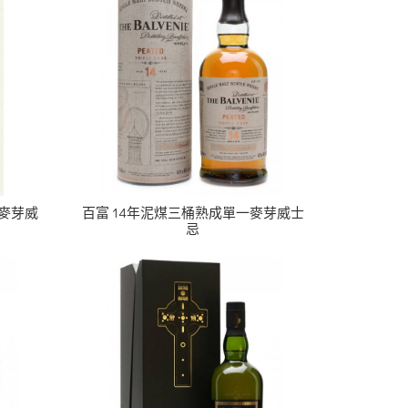
一麥芽威
百富 14年泥煤三桶熟成單一麥芽威士
忌