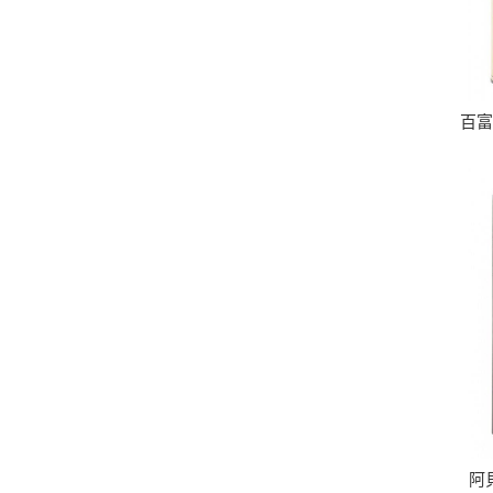
百富
阿貝